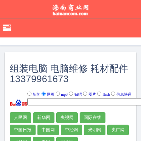
移
动
导
航
组装电脑 电脑维修 耗材配件
13379961673
新闻
网页
mp3
贴吧
图片
flash
信息快递
人民网
新华网
央视网
国际在线
中国日报
中国网
中经网
光明网
央广网