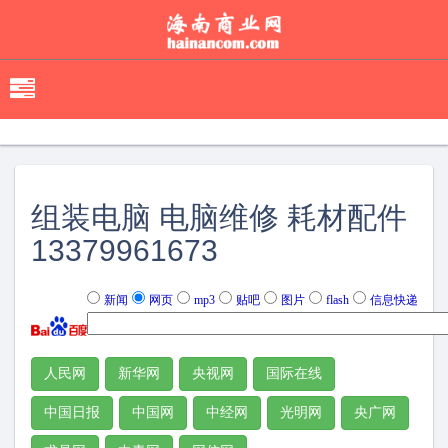
移
动
导
航
组装电脑 电脑维修 耗材配件
13379961673
新闻
网页
mp3
贴吧
图片
flash
信息快递
人民网
新华网
央视网
国际在线
中国日报
中国网
中经网
光明网
央广网