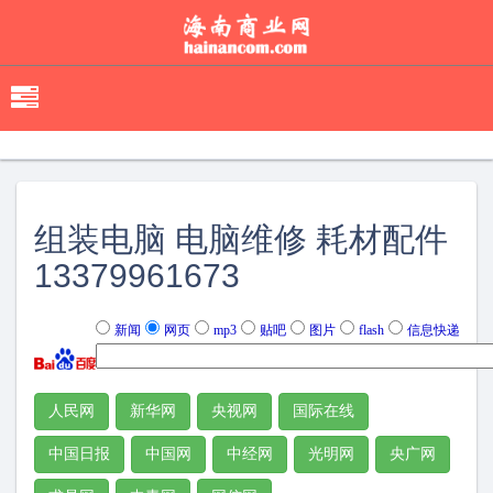
移
动
导
航
组装电脑 电脑维修 耗材配件
13379961673
新闻
网页
mp3
贴吧
图片
flash
信息快递
人民网
新华网
央视网
国际在线
中国日报
中国网
中经网
光明网
央广网