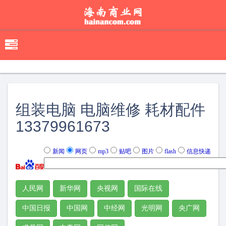
移
动
导
航
组装电脑 电脑维修 耗材配件
13379961673
新闻
网页
mp3
贴吧
图片
flash
信息快递
人民网
新华网
央视网
国际在线
中国日报
中国网
中经网
光明网
央广网