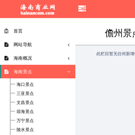
移
动
导
儋州景
首页
航
网站导航
此栏目暂无任何新增
海南概况
海南景点
海口景点
三亚景点
文昌景点
琼海景点
万宁景点
陵水景点