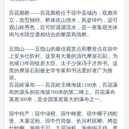
百花廊桥——百花廊桥位于琼中县城内，双廊并
立，造型独特。桥体依山傍水，风姿绰约，远可
观山岭秀色，近可听潺潺流水，是一座集观光休
闲与水陆交通相结合的黎苗风情桥。
五指山——五指山的最佳观赏点和攀登点在琼中
上安乡仕阶村。这里有大量的清代摩崖石刻，为
光绪13年间钦差大臣、太子少保冯子才所书。这
里的摩崖石刻被史学专家和书法爱好者广为推
崇。
百花岭瀑布——百花岭主峰海拔1100米，百花瀑
布的源头则在海拔700米的第二峰上。百花瀑布
落差300米，是全国落差最大的瀑布之一。
琼中特产：琼中绿橙、琼中蜂蜜、琼中椰子鸡蛇
煲、木薯淀粉、琼中竹筒饭、长兴村槟榔、烤盐
灶蛤蜊、海南干贝、九层油糕、海南锔子鸡、黄